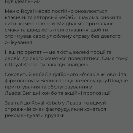
був ідеальним.
Меню Royal Kebab постійно оновлюється:
класичні та авторські кебаби, шаурма, снеки та
ситні комбо-набори. Ми дбаємо про баланс
смаку та швидкість приготування, щоб ти
отримував свою улюблену страву без довгого
очікування.
Наш пріоритет — це якість, великі порції та
сервіс, до якого хочеться повертатися. Саме тому
в Royal Kebab ти завжди знайдеш:
Соковитий кебаб з добірного м’яса.Свіжі овочі та
фірмові соуси.Великі порції за чесну ціну.Швидке
приготування та обслуговування у
Львові.Вигідні комбо та акційні пропозиції.
Завітай до Royal Kebab у Львові та відчуй
справжній смак фастфуду, який хочеться
рекомендувати друзям!