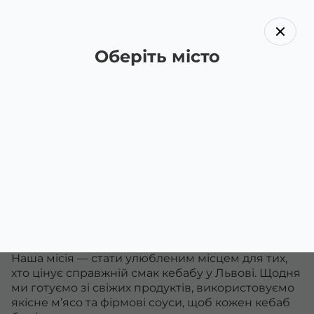
Оберіть місто
Назад
Про нас
Royal Kebab — це більше, ніж просто фастфуд у
Львові. Це місце, де соковите м’ясо, свіжі
інгредієнти та швидке обслуговування
поєднуються в кожному замовленні. Ми
створили бренд, який працює за принципом:
«Готувати смачно, щедро і чесно».
Наша місія — стати улюбленим місцем для тих,
хто цінує справжній смак кебабу у Львові. Щодня
ми готуємо зі свіжих продуктів, використовуємо
якісне м’ясо та фірмові соуси, щоб кожен кебаб