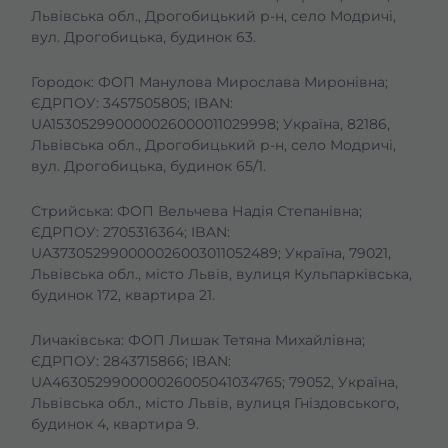
Львівська обл., Дрогобицький р-н, село Модричі,
вул. Дрогобицька, будинок 63.
Городок: ФОП Манулова Мирослава Миронівна;
ЄДРПОУ: 3457505805; IBAN:
UA153052990000026000011029998; Україна, 82186,
Львівська обл., Дрогобицький р-н, село Модричі,
вул. Дрогобицька, будинок 65/1.
Стрийська: ФОП Вельчева Надія Степанівна;
ЄДРПОУ: 2705316364; IBAN:
UA373052990000026003011052489; Україна, 79021,
Львівська обл., місто Львів, вулиця Кульпарківська,
будинок 172, квартира 21.
Личаківська: ФОП Лишак Тетяна Михайлівна;
ЄДРПОУ: 2843715866; IBAN:
UA463052990000026005041034765; 79052, Україна,
Львівська обл., місто Львів, вулиця Гніздовського,
будинок 4, квартира 9.