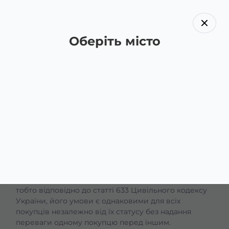
Оберіть місто
Назад
Публічний договір (оферта)
ПУБЛІЧНИЙ ДОГОВІР (ОФЕРТА) на замовлення,
купівлю-продаж і доставку товарів
Цей договір є офіційною та публічною
пропозицією Продавця укласти договір купівлі-
продажу Товару, представленого на сайті
https://royal-kebab.ua/
. Даний договір є публічним,
тобто відповідно до статті 633 Цивільного кодексу
України, його умови є однаковими для всіх
покупців незалежно від їх статусу без надання
переваги одному покупцю перед іншим.