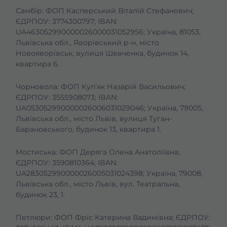
Самбір: ФОП Касперський Віталій Стефанович;
ЄДРПОУ: 3774300797; IBAN:
UA463052990000026000031052956; Україна, 81053,
Львівська обл., Яворівський р-н, місто
Новояворівськ, вулиця Шевченка, будинок 14,
квартира 6.
Чорновола: ФОП Куп’як Назарій Васильович;
ЄДРПОУ: 3555908073; IBAN:
UA053052990000026006031029046; Україна, 79005,
Львівська обл., місто Львів, вулиця Туган-
Барановського, будинок 13, квартира 1.
Мостиська: ФОП Деряга Олена Анатоліївна;
ЄДРПОУ: 3590810364; IBAN:
UA283052990000026005031024398; Україна, 79008,
Львівська обл., місто Львів, вул. Театральна,
будинок 23, 1.
Петлюри: ФОП Фріс Катерина Вадимівна; ЄДРПОУ: