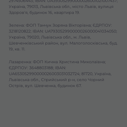
2974506443; IBAN: UA393052990000026001021007437;
Україна, 79013, Львівська обл., місто Львів, вулиця
Здоров'я, будинок 16, квартира 19.
Зелена: ФОП Танчук Зоряна Вікторівна; ЄДРПОУ:
3218120822; IBAN: UA793052990000026000041034050;
Україна, 79020, Львівська обл., м. Львів,
Шевченківський район, вул. Малоголосківська, буд.
19, кв. 11.
Лазаренка: ФОП Кичма Христина Миколаївна;
ЄДРПОУ: 3648803188; IBAN:
UA653052990000026003031032724; 81720, Україна,
Львівська обл., Стрийський р-н, село Чорний
Острів, вул. Шевченка, будинок 67.