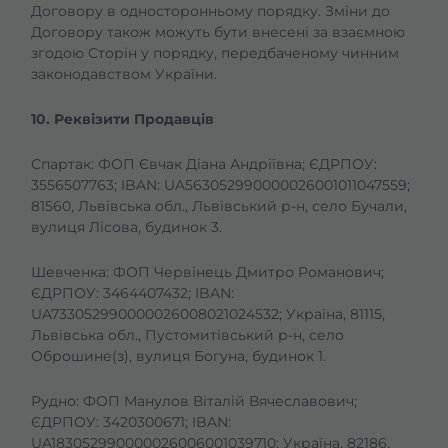
Договору в односторонньому порядку. Зміни до
Договору також можуть бути внесені за взаємною
згодою Сторін у порядку, передбаченому чинним
законодавством України.
10. Реквізити Продавців
Спартак: ФОП Євчак Діана Андріївна; ЄДРПОУ:
3556507763; IBAN: UA563052990000026001011047559;
81560, Львівська обл., Львівський р-н, село Бучали,
вулиця Лісова, будинок 3.
Шевченка: ФОП Червінець Дмитро Романович;
ЄДРПОУ: 3464407432; IBAN:
UA733052990000026008021024532; Україна, 81115,
Львівська обл., Пустомитівський р-н, село
Оброшине(з), вулиця Богуна, будинок 1.
Рудно: ФОП Манулов Віталій Вячеславович;
ЄДРПОУ: 3420300671; IBAN:
UA183052990000026006001039710; Україна, 82186,